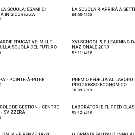
 LA SCUOLA: ESAMI DI
LA SCUOLA RIAPRIRÀ A SETT
À IN SICUREZZA
04-05-2020
0
RDIE EDUCATIVE: MILLE
XVI SCHOOL & E-LEARNING D
ULLA SCUOLA DEL FUTURO
NAZIONALE 2019
9
07-11-2019
A - POINTE-À-PITRE
PREMIO FEDELTÀ AL LAVORO 
PROGRESSO ECONOMICO
9
18-09-2019
COLE DE GESTION - CENTRE
LABORATORI E FLIPPED CL
- SVIZZERA
05-12-2018
9
 ITALIA - FIRENZE 18-20
GIORNATA FAI D’AUTUNNO A