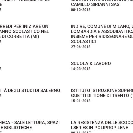
E
CAMILLO SIRIANNI SAS
8
08-10-2018
RREDI PER INIZIARE UN
INDIRE, COMUNE DI MILANO, 
ANNO SCOLASTICO NEL
LOMBARDIA E ASSODIDATTIC
DI CORBETTA (MI)
INSIEME PER RIDISEGNARE GL
SCOLASTICI
8
27-06-2018
SCUOLA & LAVORO
8
14-03-2018
ITÀ DEGLI STUDI DI SALERNO
ISTITUTO ISTRUZIONE SUPER
GUETTI DI TIONE DI TRENTO (
8
15-01-2018
HECA - SALE LETTURA, SPAZI
LA RESISTENZA DELLE SCOC
E BIBLIOTECHE
I.SERIES IN POLIPROPILENE