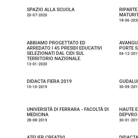
SPAZIO ALLA SCUOLA
RIPARTE
MATURIT
20-07-2020
18-06-202
ABBIAMO PROGETTATO ED
AVANGUA
ARREDATO I 45 PRESIDI EDUCATIVI
PORTE S
SELEZIONATI DAL CIDI SUL
04-12-201
TERRITORIO NAZIONALE.
13-01-2020
DIDACTA FIERA 2019
GUDALUP
10-10-2019
30-09-201
UNIVERSITÀ DI FERRARA - FACOLTÀ DI
HAUTE E
MEDICINA
DEPVRO 
28-08-2019
30-01-201
ATELIER CREATIVI
DIDACTA